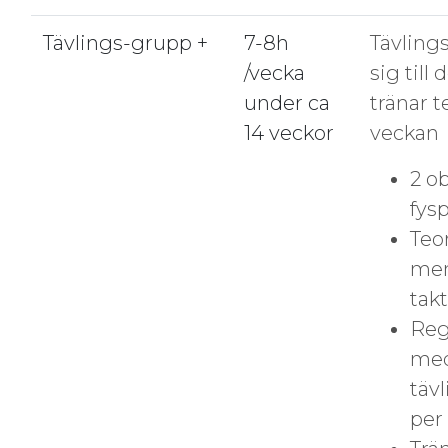
Tävlings-grupp +
7-8h
Tävling
/vecka
sig till
under ca
tränar t
14 veckor
veckan
2 o
fys
Teor
men
tak
Reg
med
tävl
per 