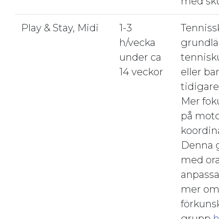
med sku
Play & Stay, Midi
1-3
Tenniss
h/vecka
grundl
under ca
tennisku
14 veckor
eller ba
tidigare
Mer fok
på moto
koordin
Denna g
med ora
anpassa
mer om
förkuns
grupp
h