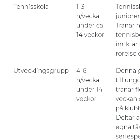
Tennisskola
1-3
Tennissk
h/vecka
juniorer
under ca
Tränar 
14 veckor
tennisb
inriktar
rörelse 
Utvecklingsgrupp
4-6
Denna g
h/vecka
till un
under 14
tränar f
veckor
veckan 
på klub
Deltar a
egna tä
seriespe