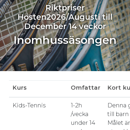
Riktpriser
Hösten2026/Augusti till
December 14 veckor
Inomhussäsongen
Kurs
Omfattar
Kort k
Kids-Tennis
1-2h
Denna g
/vecka
till barn
under 14
Målet är