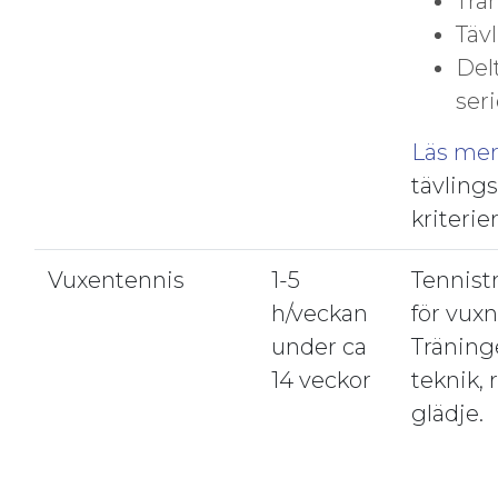
Trä
Täv
Del
ser
Läs me
tävling
kriterie
Vuxentennis
1-5
Tennist
h/veckan
för vuxn
under ca
Träning
14 veckor
teknik, 
glädje.