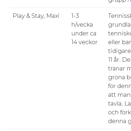
Play & Stay, Maxi
1-3
Tenniss
h/vecka
grundl
under ca
tennisku
14 veckor
eller ba
tidigare
11 år. 
tränar 
gröna b
för den
att man 
tävla. 
och för
denna 