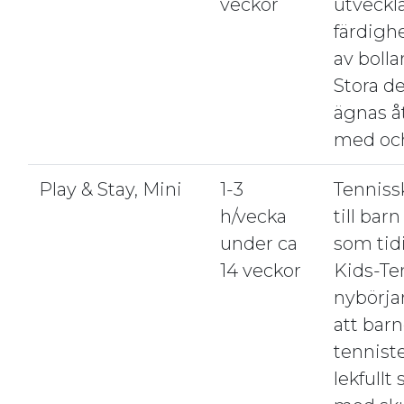
veckor
utveckl
färdigh
av bolla
Stora de
ägnas å
med och
Play & Stay, Mini
1-3
Tennissk
h/vecka
till bar
under ca
som tidi
14 veckor
Kids-Ten
nybörjar
att barn
tennist
lekfullt 