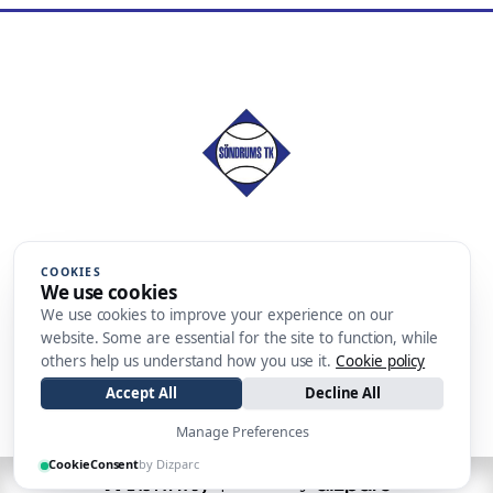
Söndrums Tennisklubb
COOKIES
Bäckagårdsvägen 130
We use cookies
302 41 Halmstad
We use cookies to improve your experience on our
website. Some are essential for the site to function, while
Swish: 123 371 73 78
others help us understand how you use it.
Cookie policy
Accept All
Decline All
Manage Preferences
CookieConsent
by Dizparc
| Made by